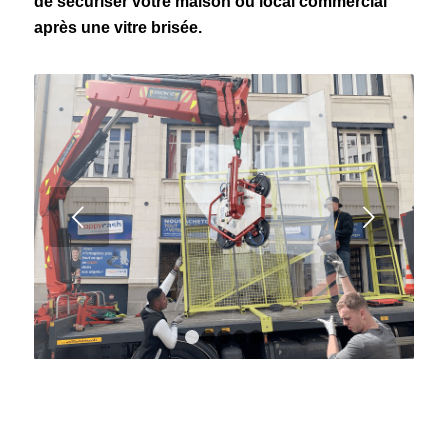
de sécuriser votre maison ou local commercial
après une vitre brisée.
Suivant
1
2
3
4
5