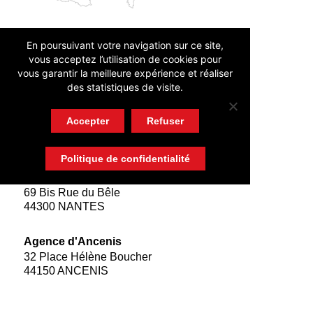
En poursuivant votre navigation sur ce site,
COORDONNÉES
vous acceptez l’utilisation de cookies pour
vous garantir la meilleure expérience et réaliser
Siège social
des statistiques de visite.
La Chauvelière
44850 LIGNÉ
Accepter
Refuser
Tél. 02 28 24 75 88
ou 06 95 00 12 09
Politique de confidentialité
Agence de Nantes
69 Bis Rue du Bêle
44300 NANTES
Agence d'Ancenis
32 Place Hélène Boucher
44150 ANCENIS